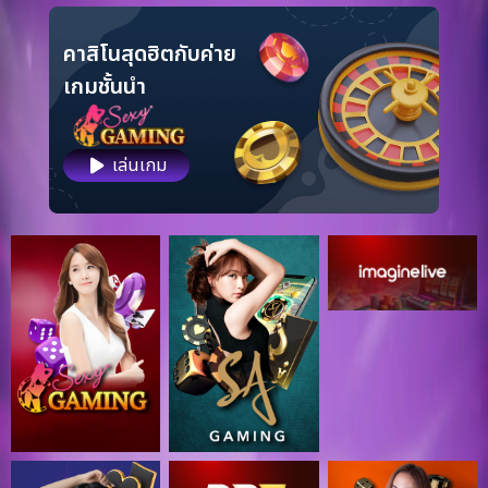
6
คาสิโนสุดฮิต
กับค่าย
เกมชั้นนำ
เล่นเกม
Item
1
of
14