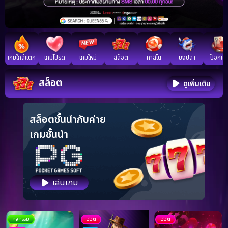
Item
2
of
เกมใกล้แตก
เกมโปรด
เกมใหม่
สล็อต
คาสิโน
ยิงปลา
ป๊อกเด้
4
สล็อต
ดูเพิ่มเติม
สล็อตชั้นนำ
กับค่าย
เกมชั้นนำ
เล่นเกม
Item
กิจกรรม
ฮอต
ฮอต
1